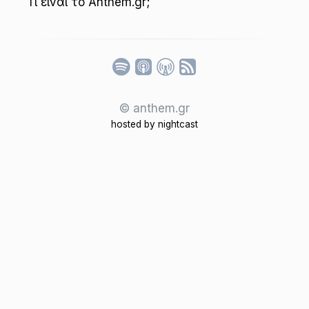
Τι είναι το Anthem.gr;
Listen
© anthem.gr
hosted by
nightcast